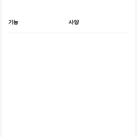
IODD ST400 Specifications
기능
사양
암호화
AEX256bit-XTS Up to 36자리 + 
2nd password 36자리(최대)
디스플레이
128x160 TFT LCD
입력 방식
택트 스위치
내장 드라이브 규격
2.5 인치 노트북용
SSD/HDD(7mm이하)
크기
80 x 140 x 14 mm