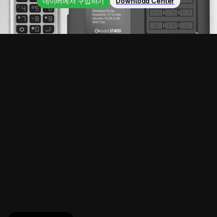
네이버에서 구입하기
Download Center
16015 | #714 Daewoo Frontier B/D ,
16-25 Dongbaekjungang-ro 16beon-gil,
Giheung-gu,Yongin-si,Gyeonggi-do,
South Korea
홈
다운로드
제품
A/S접수
구매하기
아이오드 위키