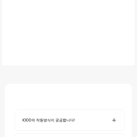
Tools)
제조사
아이오드 주식회사
제조국
대한민국
자주 묻는 질문
IODD의 작동방식이 궁금합니다!
IODD는 하드웨어 기반 가상 광학 드라이브 및 가상 하드 드